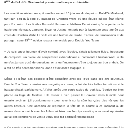
ème
6
du Bol d’Or Mirabaud et premier multicoque archimédien.
Les conditions étaient exceptionnelles samedi 15 juin lors du départ du Bol d’Or Mirabaud,
tant sur l’eau qu’à bord du bateau de Christian Wahl, où une équipe inédite était réunie
pour l’occasion. Les fidèles Romuald Hausser et Mathieu Cadei ainsi qu'une partie de la
fratrie des Mettraux, Laurane, Bryan et Justine, ont pris part à l’aventure cette année aux
côtés de Christian Wahl. La voile est une histoire de famille, d’amitié, de transmission et de
ème
partage ; cette 85
édition restera mémorable pour Double You Team.
« Je suis super heureux d’avoir navigué avec l’équipe, c’était tellement fluide, beaucoup
de complicité, un niveau de compétence extraordinaire », commente Christian Wahl. « On
ne s’est jamais posé de questions, on a eu l’impression d’être toujours au bon endroit. On
a fait de très belles transitions, donc c’était assez magique. »
Même s’il n’était pas possible d’être compétitif avec les TF35 dans ces airs soutenus,
Double You Team a réalisé une magnifique course, a fait de très belles transitions et le
bateau glissait parfaitement. A l’aller, après une sortie rapide du petit-lac, l’équipe est bien
placée au large de Meillerie. Elle réussit à bien passer le Bouveret dans la molle pour
ensuite avoir un joli positionnement pour revenir sur la côte française plus tôt que les
autres bateaux. Une occasion de reprendre la tête de la course à ce moment-là, de
revenir dans le match avec les foilers, et bien que l’équipe savait que ce serait éphémère
au vu des conditions de vent à venir, cela fait particulièrement plaisir.
« On savait que les conditions seraient trop fortes pour notre bateau pour prétendre à la