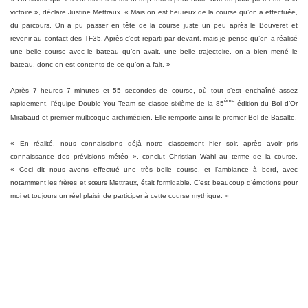
victoire », déclare Justine Mettraux. « Mais on est heureux de la course qu’on a effectuée,
du parcours. On a pu passer en tête de la course juste un peu après le Bouveret et
revenir au contact des TF35. Après c’est reparti par devant, mais je pense qu’on a réalisé
une belle course avec le bateau qu’on avait, une belle trajectoire, on a bien mené le
bateau, donc on est contents de ce qu’on a fait. »
Après 7 heures 7 minutes et 55 secondes de course, où tout s’est enchaîné assez
ème
rapidement, l’équipe Double You Team se classe sixième de la 85
édition du Bol d’Or
Mirabaud et premier multicoque archimédien. Elle remporte ainsi le premier Bol de Basalte.
« En réalité, nous connaissions déjà notre classement hier soir, après avoir pris
connaissance des prévisions météo », conclut Christian Wahl au terme de la course.
« Ceci dit nous avons effectué une très belle course, et l’ambiance à bord, avec
notamment les frères et sœurs Mettraux, était formidable. C’est beaucoup d’émotions pour
moi et toujours un réel plaisir de participer à cette course mythique. »